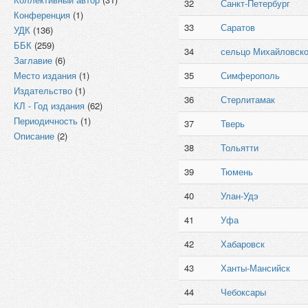
32
Санкт-Петербург
Конференция
(1)
33
Саратов
УДК
(136)
ББК
(259)
34
сельцо Михайловско
Заглавие
(6)
Место издания
(1)
35
Симферополь
Издательство
(1)
36
Стерлитамак
КЛ - Год издания
(62)
Периодичность
(1)
37
Тверь
Описание
(2)
38
Тольятти
39
Тюмень
40
Улан-Удэ
41
Уфа
42
Хабаровск
43
Ханты-Мансийск
44
Чебоксары