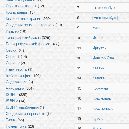
Издательство 2.1
(12)
7
Екатеринбург
Год издания
(13)
8
[Екатеринбург]
Количество страниц
(269)
Сведения об иллюстрациях
(10)
9
Елец
Размер
(16)
Типографский заказ
(329)
10
Ижевск
Полиграфический формат
(22)
11
Иркутск
Серия
(64)
Серия 1
(14)
12
Йошкар-Ола
Серия 2
(2)
13
Казань
Язык текста
(1)
Библиография
(156)
14
Калуга
Содержание
(3)
Аннотация
(301)
15
Коряжма
ISBN 1
(325)
16
Краснодар
ISBN 2
(14)
ISBN 1 ошибочный
(1)
17
Красноярск
Сведения о переплете
(1)
18
Курск
Тираж
(66)
Номер тома
(23)
19
Москва