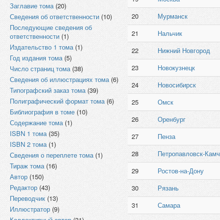
Заглавие тома
(20)
20
Мурманск
Сведения об ответственности
(10)
Последующие сведения об
21
Нальчик
ответственности
(1)
Издательство 1 тома
(1)
22
Нижний Новгород
Год издания тома
(5)
23
Новокузнецк
Число страниц тома
(38)
Сведения об иллюстрациях тома
(6)
24
Новосибирск
Типографский заказ тома
(39)
Полиграфический формат тома
(6)
25
Омск
Библиография в томе
(10)
26
Оренбург
Содержание тома
(1)
ISBN 1 тома
(35)
27
Пенза
ISBN 2 тома
(1)
28
Петропавловск-Камч
Сведения о переплете тома
(1)
Тираж тома
(16)
29
Ростов-на-Дону
Автор
(150)
Редактор
(43)
30
Рязань
Переводчик
(13)
31
Самара
Иллюстратор
(9)
Коллективный автор
(31)