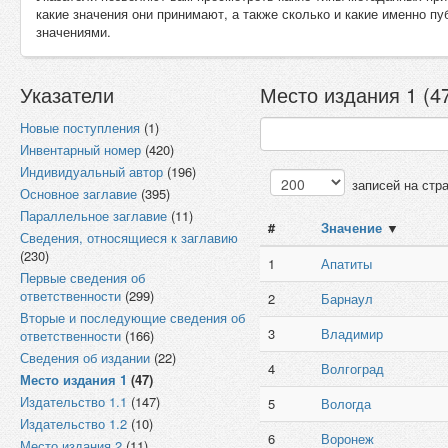
какие значения они принимают, а также сколько и какие именно п
значениями.
Указатели
Место издания 1 (4
Новые поступления
(1)
Инвентарный номер
(420)
Индивидуальный автор
(196)
записей на стр
Основное заглавие
(395)
Параллельное заглавие
(11)
#
Значение
▼
Сведения, относящиеся к заглавию
(230)
1
Апатиты
Первые сведения об
ответственности
(299)
2
Барнаул
Вторые и последующие сведения об
3
Владимир
ответственности
(166)
Сведения об издании
(22)
4
Волгоград
Место издания 1
(47)
Издательство 1.1
(147)
5
Вологда
Издательство 1.2
(10)
6
Воронеж
Место издания 2
(11)